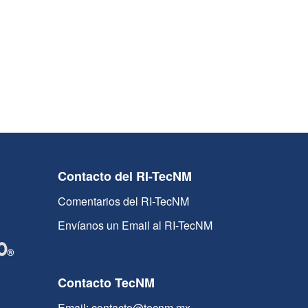
Contacto del RI-TecNM
Comentarios del RI-TecNM
Envíanos un Email al RI-TecNM
Contacto TecNM
Email: contacto@tecnm.mx