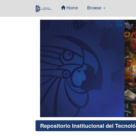
Home
Browse
Skip
navigation
Repositorio Institucional del Tecnol