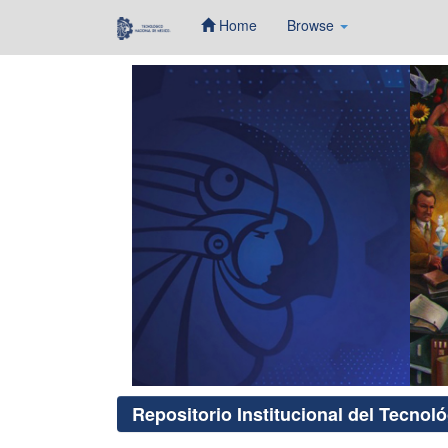
Home
Browse
Skip
navigation
Repositorio Institucional del Tecnol