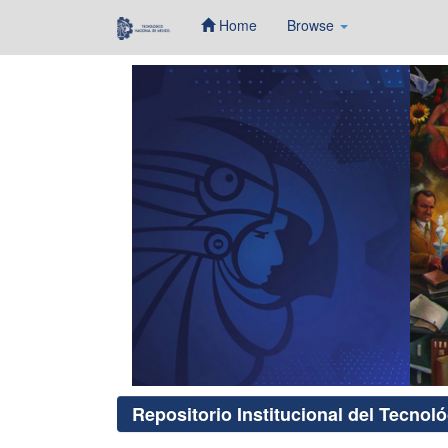
Home
Browse
Skip
navigation
Repositorio Institucional del Tecnol