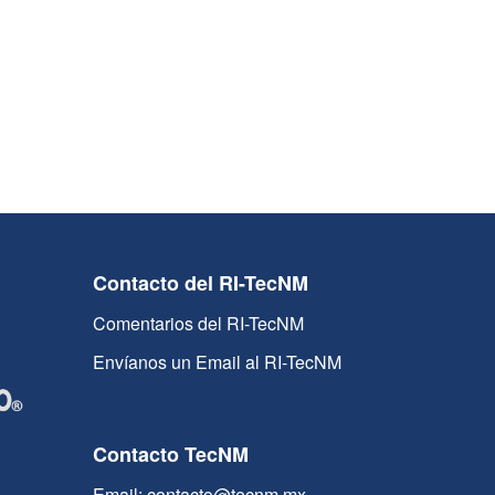
Contacto del RI-TecNM
Comentarios del RI-TecNM
Envíanos un Email al RI-TecNM
Contacto TecNM
Email: contacto@tecnm.mx