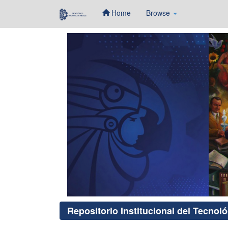
Home
Browse
Skip
navigation
Repositorio Institucional del Tecnol