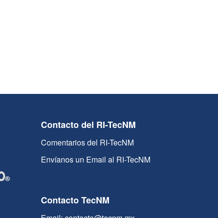
Contacto del RI-TecNM
Comentarios del RI-TecNM
Envíanos un Email al RI-TecNM
Contacto TecNM
Email: contacto@tecnm.mx