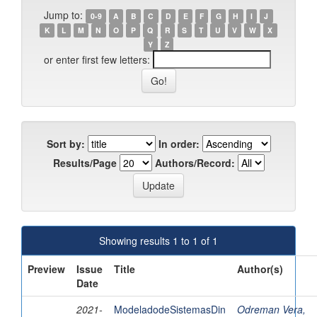
Jump to:
0-9
A
B
C
D
E
F
G
H
I
J
K
L
M
N
O
P
Q
R
S
T
U
V
W
X
Y
Z
or enter first few letters:
Sort by:
In order:
Results/Page
Authors/Record:
Showing results 1 to 1 of 1
Preview
Issue
Title
Author(s)
Date
2021-
ModeladodeSistemasDin
Odreman Vera,