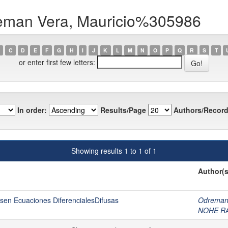
reman Vera, Mauricio%305986
C
D
E
F
G
H
I
J
K
L
M
N
O
P
Q
R
S
T
or enter first few letters:
In order:
Results/Page
Authors/Record
Showing results 1 to 1 of 1
Author(s
en Ecuaciones DiferencialesDifusas
Odreman
NOHE R