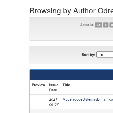
Browsing by Author Od
Jump to:
0-9
A
B
Sort by:
Preview
Issue
Title
Date
2021-
ModeladodeSistemasDin amicos
06-07