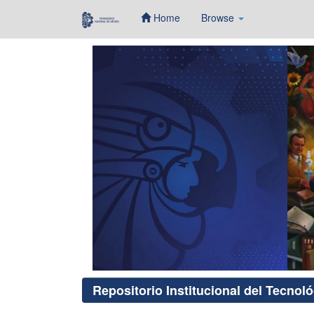
Home
Browse
Skip
navigation
Repositorio Institucional del Tecnol