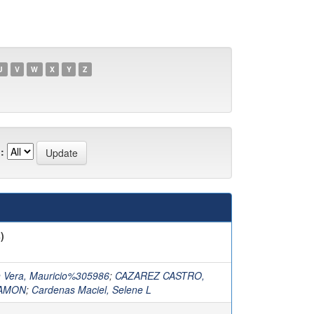
U
V
W
X
Y
Z
:
)
 Vera, Mauricio%305986
;
CAZAREZ CASTRO,
AMON
;
Cardenas Maciel, Selene L