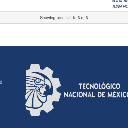
AGUILAR
JUAN H
Showing results 1 to 6 of 6
30