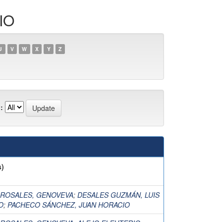
IO
U
V
W
X
Y
Z
:
s)
 ROSALES, GENOVEVA
;
DESALES GUZMÁN, LUIS
O
;
PACHECO SÁNCHEZ, JUAN HORACIO