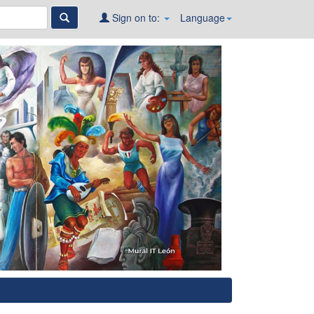
Sign on to:
Language