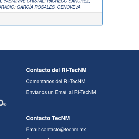
, YASMINNE CRISTAL
;
PACHECO SÁNCHEZ,
ORACIO
;
GARCÍA ROSALES, GENOVEVA
Contacto del RI-TecNM
Comentarios del RI-TecNM
Envíanos un Email al RI-TecNM
Contacto TecNM
Email: contacto@tecnm.mx