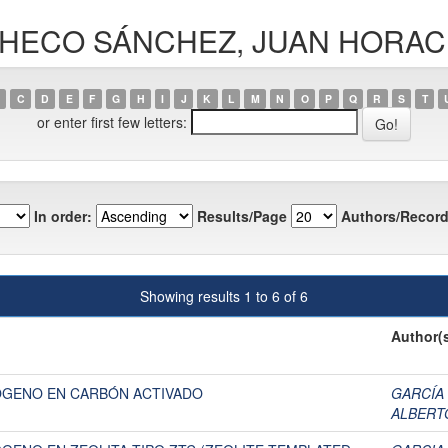
PACHECO SÁNCHEZ, JUAN HORAC
C
D
E
F
G
H
I
J
K
L
M
N
O
P
Q
R
S
T
or enter first few letters:
In order:
Results/Page
Authors/Record
Showing results 1 to 6 of 6
Author(
ÓGENO EN CARBÓN ACTIVADO
GARCÍA
ALBERT