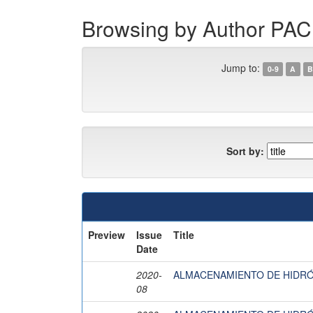
Browsing by Author 
Jump to:
0-9
A
B
Sort by:
Preview
Issue
Title
Date
2020-
ALMACENAMIENTO DE HIDR
08