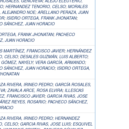
 ROSALES, GENOVEVA
;
ALEJO ELEUTERIO,
TO
;
HERNANDEZ TENORIO, CELSO
;
MORALES
, ALEJANDRO NOE
;
ARELLANO PERAZA, JUAN
OR
;
ISIDRO ORTEGA, FRANK JHONATAN
;
O SÁNCHEZ, JUAN HORACIO
 ORTEGA, FRANK JHONATAN
;
PACHECO
Z, JUAN HORACIO
S MARTÍNEZ, FRANCISCO JAVIER
;
HERNÁNDEZ
O, CELSO
;
DESALES GUZMÁN, LUIS ALBERTO
;
 GÓMEZ, NAYELY
;
VERA GARCÍA, ARMANDO
;
O SÁNCHEZ, JUAN HORACIO
;
ISIDRO ORTEGA,
JHONATAN
ZA RIVERA, IRINEO PEDRO
;
GARCÍA ROSALES,
VA
;
ZAVALA ARCE, ROSA ELVIRA
;
ILLESCAS
EZ, FRANCISCO JAVIER
;
GARCIA RIVAS, JOSE
ÁREZ REYES, ROSARIO
;
PACHECO SÁNCHEZ,
ORACIO
ZA RIVERA, IRINEO PEDRO
;
HERNANDEZ
O, CELSO
;
GARCIA RIVAS, JOSE LUIS
;
ESQUIVEL