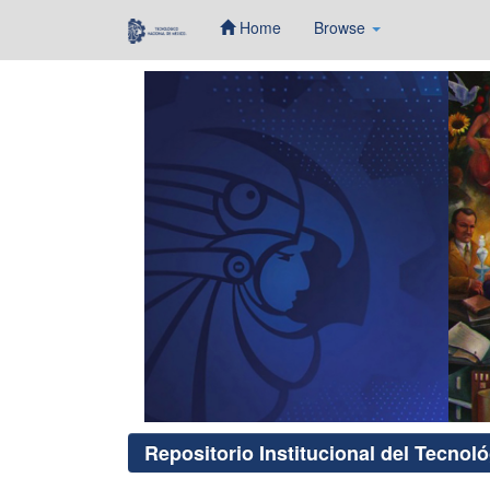
Home
Browse
Skip
navigation
Repositorio Institucional del Tecnol