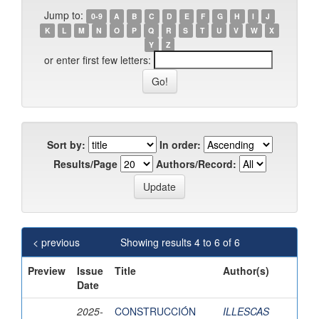
Jump to:
0-9
A
B
C
D
E
F
G
H
I
J
K
L
M
N
O
P
Q
R
S
T
U
V
W
X
Y
Z
or enter first few letters:
Sort by:
In order:
Results/Page
Authors/Record:
< previous
Showing results 4 to 6 of 6
Preview
Issue
Title
Author(s)
Date
2025-
CONSTRUCCIÓN
ILLESCAS