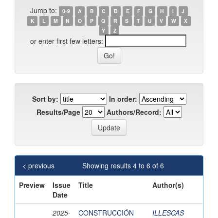
Jump to:
0-9
A
B
C
D
E
F
G
H
I
J
K
L
M
N
O
P
Q
R
S
T
U
V
W
X
Y
Z
or enter first few letters:
Sort by:
In order:
Results/Page
Authors/Record:
< previous
Showing results 4 to 6 of 6
Preview
Issue
Title
Author(s)
Date
2025-
CONSTRUCCIÓN
ILLESCAS