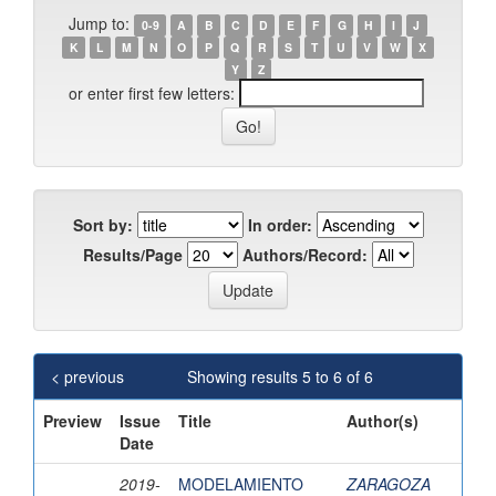
Jump to:
0-9
A
B
C
D
E
F
G
H
I
J
K
L
M
N
O
P
Q
R
S
T
U
V
W
X
Y
Z
or enter first few letters:
Sort by:
In order:
Results/Page
Authors/Record:
< previous
Showing results 5 to 6 of 6
Preview
Issue
Title
Author(s)
Date
2019-
MODELAMIENTO
ZARAGOZA