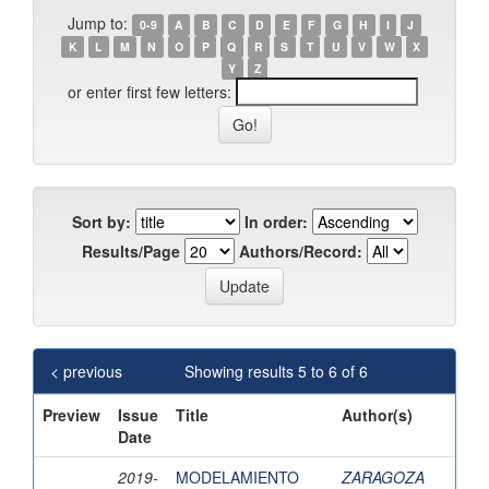
Jump to:
0-9
A
B
C
D
E
F
G
H
I
J
K
L
M
N
O
P
Q
R
S
T
U
V
W
X
Y
Z
or enter first few letters:
Sort by:
In order:
Results/Page
Authors/Record:
< previous
Showing results 5 to 6 of 6
Preview
Issue
Title
Author(s)
Date
2019-
MODELAMIENTO
ZARAGOZA