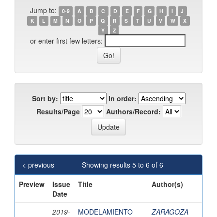
Jump to:
0-9
A
B
C
D
E
F
G
H
I
J
K
L
M
N
O
P
Q
R
S
T
U
V
W
X
Y
Z
or enter first few letters:
Sort by:
In order:
Results/Page
Authors/Record:
< previous
Showing results 5 to 6 of 6
Preview
Issue
Title
Author(s)
Date
2019-
MODELAMIENTO
ZARAGOZA