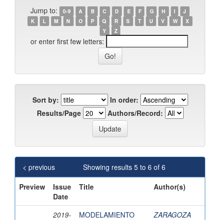
Jump to:
0-9
A
B
C
D
E
F
G
H
I
J
K
L
M
N
O
P
Q
R
S
T
U
V
W
X
Y
Z
or enter first few letters:
Sort by:
In order:
Results/Page
Authors/Record:
< previous
Showing results 5 to 6 of 6
Preview
Issue
Title
Author(s)
Date
2019-
MODELAMIENTO
ZARAGOZA