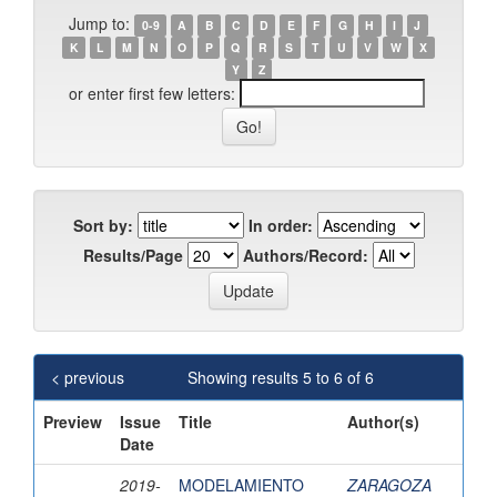
Jump to:
0-9
A
B
C
D
E
F
G
H
I
J
K
L
M
N
O
P
Q
R
S
T
U
V
W
X
Y
Z
or enter first few letters:
Sort by:
In order:
Results/Page
Authors/Record:
< previous
Showing results 5 to 6 of 6
Preview
Issue
Title
Author(s)
Date
2019-
MODELAMIENTO
ZARAGOZA