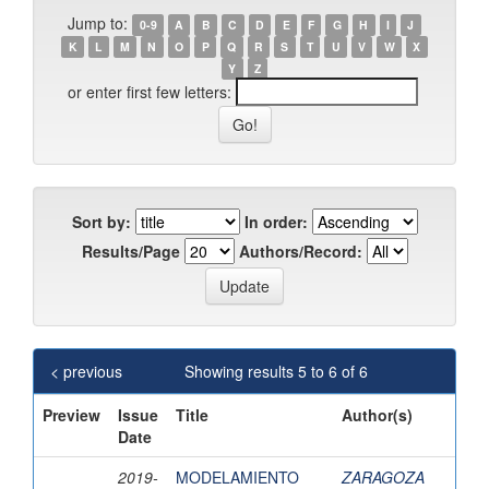
Jump to:
0-9
A
B
C
D
E
F
G
H
I
J
K
L
M
N
O
P
Q
R
S
T
U
V
W
X
Y
Z
or enter first few letters:
Sort by:
In order:
Results/Page
Authors/Record:
< previous
Showing results 5 to 6 of 6
Preview
Issue
Title
Author(s)
Date
2019-
MODELAMIENTO
ZARAGOZA