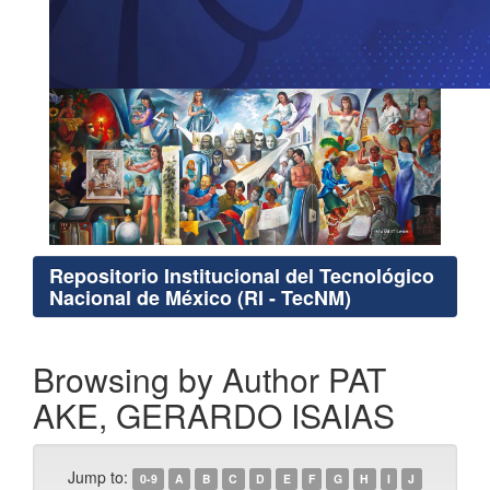
Repositorio Institucional del Tecnológico
Nacional de México (RI - TecNM)
Browsing by Author PAT
AKE, GERARDO ISAIAS
Jump to:
0-9
A
B
C
D
E
F
G
H
I
J