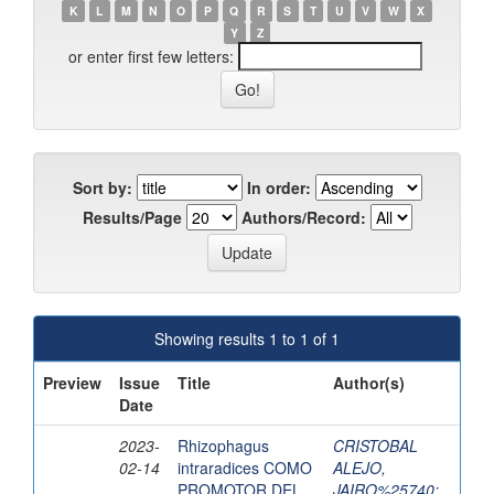
K
L
M
N
O
P
Q
R
S
T
U
V
W
X
Y
Z
or enter first few letters:
Sort by:
In order:
Results/Page
Authors/Record:
Showing results 1 to 1 of 1
Preview
Issue
Title
Author(s)
Date
2023-
Rhizophagus
CRISTOBAL
02-14
intraradices COMO
ALEJO,
PROMOTOR DEL
JAIRO%25740
;