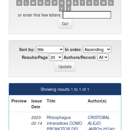
K
L
M
N
O
P
Q
R
S
T
U
V
W
X
Y
Z
or enter first few letters:
Sort by:
In order:
Results/Page
Authors/Record:
Showing results 1 to 1 of 1
Preview
Issue
Title
Author(s)
Date
2023-
Rhizophagus
CRISTOBAL
02-14
intraradices COMO
ALEJO,
PROMOTOR DEL
JAIRO%25740
;