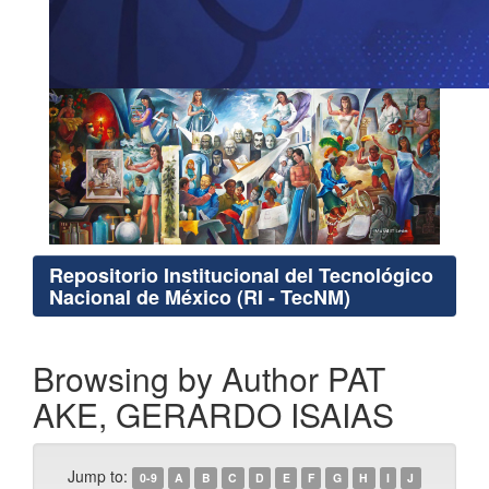
Repositorio Institucional del Tecnológico
Nacional de México (RI - TecNM)
Browsing by Author PAT
AKE, GERARDO ISAIAS
Jump to:
0-9
A
B
C
D
E
F
G
H
I
J