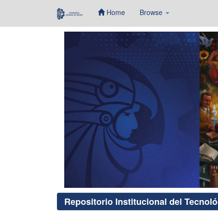
Home
Browse
Skip
navigation
Repositorio Institucional del Tecnol