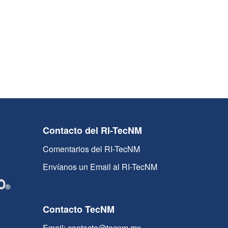
Contacto del RI-TecNM
Comentarios del RI-TecNM
Envíanos un Email al RI-TecNM
Contacto TecNM
Email: contacto@tecnm.mx