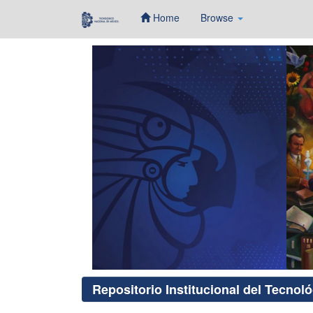
Home
Browse
Skip
navigation
Repositorio Institucional del Tecnol