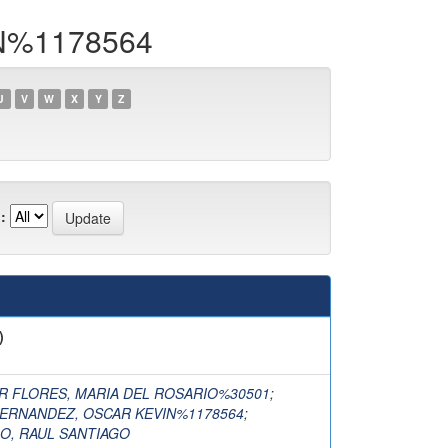
IN%1178564
U
V
W
X
Y
Z
:
)
R FLORES, MARIA DEL ROSARIO%30501
;
ERNANDEZ, OSCAR KEVIN%1178564
;
, RAUL SANTIAGO