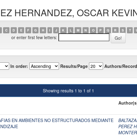
PEREZ HERNANDEZ, OSCAR KEV
C
D
E
F
G
H
I
J
K
L
M
N
O
P
Q
R
S
T
or enter first few letters:
In order:
Results/Page
Authors/Record
Showing results 1 to 1 of 1
Author(s
RAFIAS EN AMBIENTES NO ESTRUCTURADOS MEDIANTE
BALTAZA
NDIZAJE
PEREZ H
MONTERO