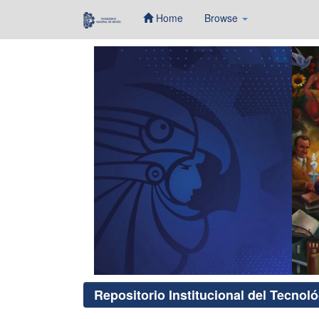
Home
Browse
Skip
navigation
Repositorio Institucional del Tecnol