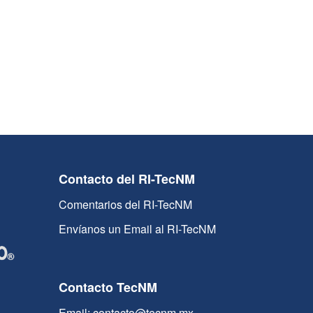
Contacto del RI-TecNM
Comentarios del RI-TecNM
Envíanos un Email al RI-TecNM
Contacto TecNM
Email: contacto@tecnm.mx