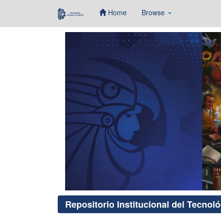
Home
Browse
Skip
navigation
Repositorio Institucional del Tecnol