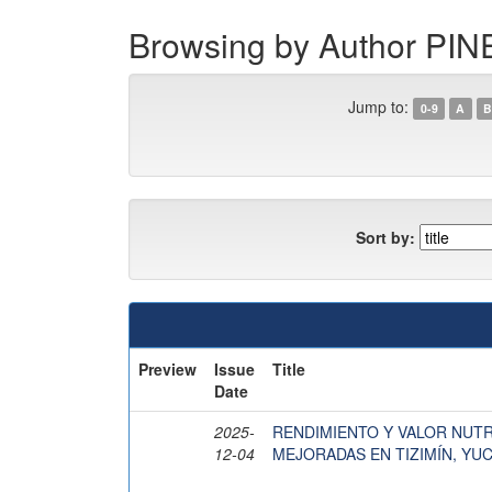
Browsing by Author P
Jump to:
0-9
A
B
Sort by:
Preview
Issue
Title
Date
2025-
RENDIMIENTO Y VALOR NUTR
12-04
MEJORADAS EN TIZIMÍN, YU