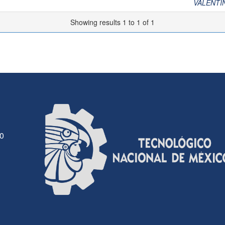
VALENTI
Showing results 1 to 1 of 1
30