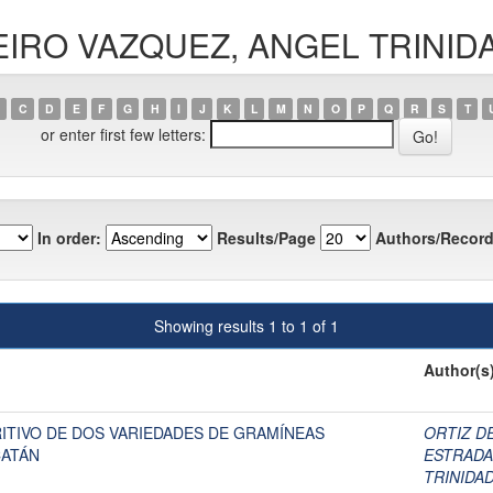
INEIRO VAZQUEZ, ANGEL TRINI
C
D
E
F
G
H
I
J
K
L
M
N
O
P
Q
R
S
T
or enter first few letters:
In order:
Results/Page
Authors/Record
Showing results 1 to 1 of 1
Author(s
ITIVO DE DOS VARIEDADES DE GRAMÍNEAS
ORTIZ D
CATÁN
ESTRADA
TRINIDA