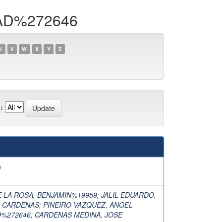
DAD%272646
U
V
W
X
Y
Z
:
)
E LA ROSA, BENJAMIN%19959
;
JALIL EDUARDO,
 CARDENAS
;
PINEIRO VAZQUEZ, ANGEL
D%272646
;
CARDENAS MEDINA, JOSE