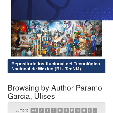
Repositorio Institucional del Tecnológico
Nacional de México (RI - TecNM)
Browsing by Author Paramo
Garcia, Ulises
Jump to:
0-9
A
B
C
D
E
F
G
H
I
J