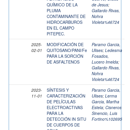
QUÍMICO DE LA
de Jesus
;
PLUMA
Gallardo Rivas,
CONTAMINANTE DE
Nohra
HIDROCARBUROS
Violeta%46724
EN EL CAMPO
PITEPEC.
2025-
MODIFICACIÓN DE
Paramo Garcia,
02-01
QUITOSANO/PANI/Fe
Ulises
;
Ledesma
PARA LA SORCIÓN
Fosados,
DE ASFALTENOS
Lucero Imelda
;
Gallardo Rivas,
Nohra
Violeta%46724
2023-
SÍNTESIS Y
Paramo Garcia,
11-01
CARACTERIZACIÓN
Ulises
;
Lerma
DE PELÍCULAS
Garcia, Martha
ELECTROACTIVAS
Estela
;
Cisneros
PARA LA
Sinencio, Luis
DETECCIÓN IN SITU
Fortino%102695
DE CUERPOS DE