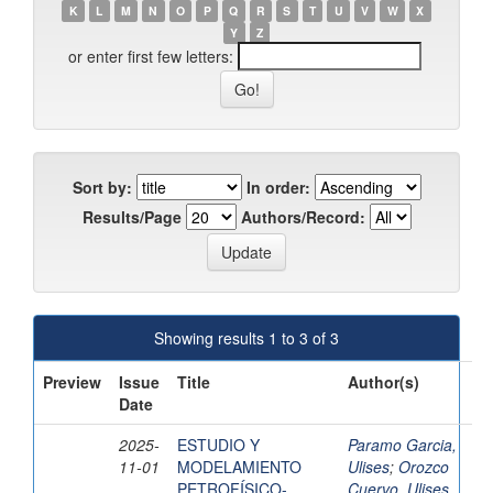
K
L
M
N
O
P
Q
R
S
T
U
V
W
X
Y
Z
or enter first few letters:
Sort by:
In order:
Results/Page
Authors/Record:
Showing results 1 to 3 of 3
Preview
Issue
Title
Author(s)
Date
2025-
ESTUDIO Y
Paramo Garcia,
11-01
MODELAMIENTO
Ulises
;
Orozco
PETROFÍSICO-
Cuervo, Ulises