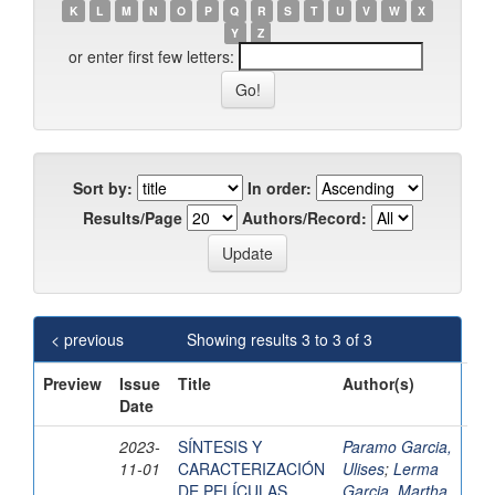
K
L
M
N
O
P
Q
R
S
T
U
V
W
X
Y
Z
or enter first few letters:
Sort by:
In order:
Results/Page
Authors/Record:
< previous
Showing results 3 to 3 of 3
Preview
Issue
Title
Author(s)
Date
2023-
SÍNTESIS Y
Paramo Garcia,
11-01
CARACTERIZACIÓN
Ulises
;
Lerma
DE PELÍCULAS
Garcia, Martha