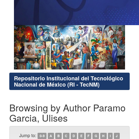
Repositorio Institucional del Tecnológico
Nacional de México (RI - TecNM)
Browsing by Author Paramo
Garcia, Ulises
Jump to:
0-9
A
B
C
D
E
F
G
H
I
J