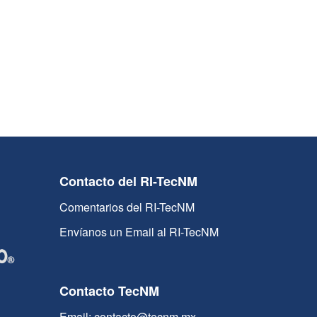
Contacto del RI-TecNM
Comentarios del RI-TecNM
Envíanos un Email al RI-TecNM
Contacto TecNM
Email: contacto@tecnm.mx