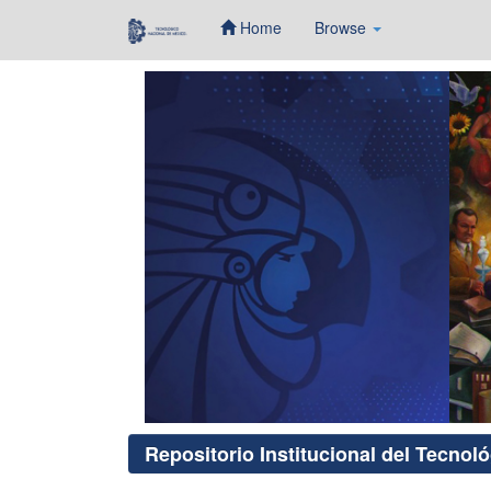
Home
Browse
Skip
navigation
Repositorio Institucional del Tecnol