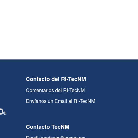
Contacto del RI-TecNM
Comentarios del RI-TecNM
Envíanos un Email al RI-TecNM
Contacto TecNM
Email: contacto@tecnm.mx