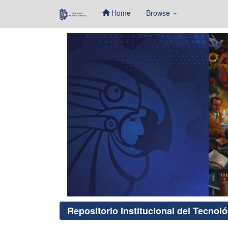
Home
Browse
Skip
navigation
Repositorio Institucional del Tecnol