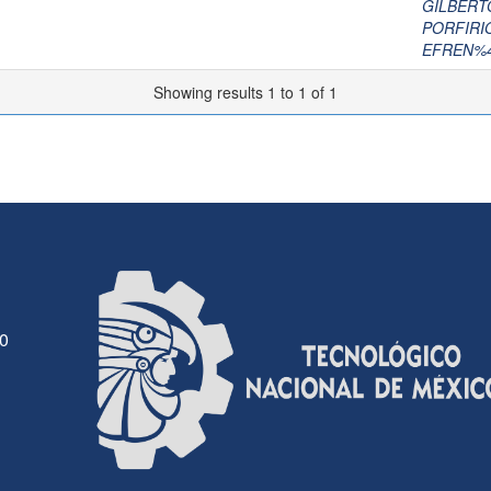
GILBERT
PORFIRI
EFREN%4
Showing results 1 to 1 of 1
30