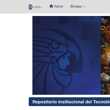
Home
Browse
Skip
navigation
Repositorio Institucional del Tecnol