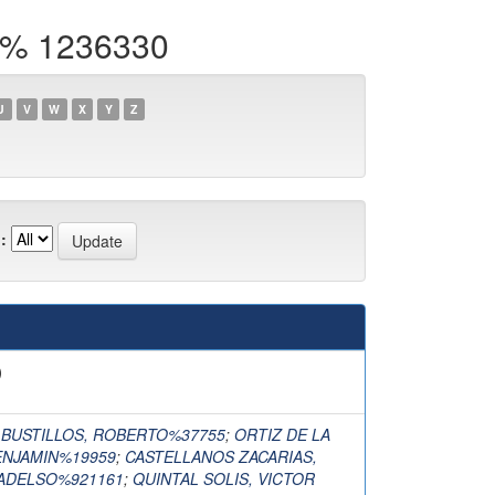
O% 1236330
U
V
W
X
Y
Z
:
)
BUSTILLOS, ROBERTO%37755
;
ORTIZ DE LA
ENJAMIN%19959
;
CASTELLANOS ZACARIAS,
ADELSO%921161
;
QUINTAL SOLIS, VICTOR