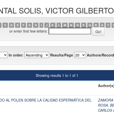
UINTAL SOLIS, VICTOR GILBERT
C
D
E
F
G
H
I
J
K
L
M
N
O
P
Q
R
S
T
or enter first few letters:
In order:
Results/Page
Authors/Record
Showing results 1 to 1 of 1
Author(s
DO AL POLEN SOBRE LA CALIDAD ESPERMÁTICA DEL
ZAMORA 
ROSA, B
CARLOS 