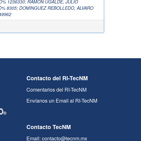
O% 1236330
;
RAMON UGALDE, JULIO
O% 8305
;
DOMINGUEZ REBOLLEDO, ALVARO
9962
Contacto del RI-TecNM
Comentarios del RI-TecNM
Envíanos un Email al RI-TecNM
Contacto TecNM
Email: contacto@tecnm.mx