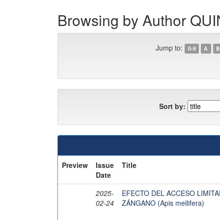
Browsing by Author Q
Jump to:
0-9
A
B
Sort by:
Preview
Issue
Title
Date
2025-
EFECTO DEL ACCESO LIMITA
02-24
ZÁNGANO (Apis mellifera)