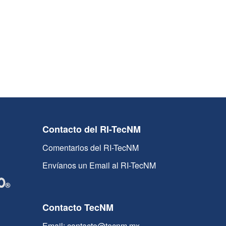
Contacto del RI-TecNM
Comentarios del RI-TecNM
Envíanos un Email al RI-TecNM
Contacto TecNM
Email: contacto@tecnm.mx