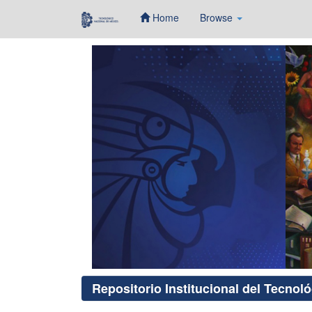
Home
Browse
Skip
navigation
Repositorio Institucional del Tecnol