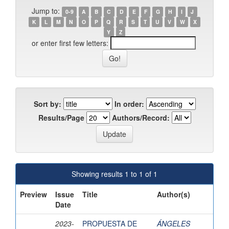
Jump to:
0-9
A
B
C
D
E
F
G
H
I
J
K
L
M
N
O
P
Q
R
S
T
U
V
W
X
Y
Z
or enter first few letters:
Sort by:
In order:
Results/Page
Authors/Record:
Showing results 1 to 1 of 1
Preview
Issue
Title
Author(s)
Date
2023-
PROPUESTA DE
ÁNGELES