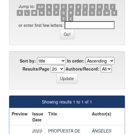
Jump to:
0-9
A
B
C
D
E
F
G
H
I
J
K
L
M
N
O
P
Q
R
S
T
U
V
W
X
Y
Z
or enter first few letters:
Sort by:
In order:
Results/Page
Authors/Record:
Showing results 1 to 1 of 1
Preview
Issue
Title
Author(s)
Date
2023-
PROPUESTA DE
ÁNGELES