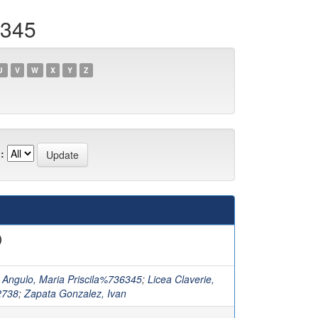
6345
U
V
W
X
Y
Z
:
)
 Angulo, Maria Priscila%736345
;
Licea Claverie,
2738
;
Zapata Gonzalez, Ivan