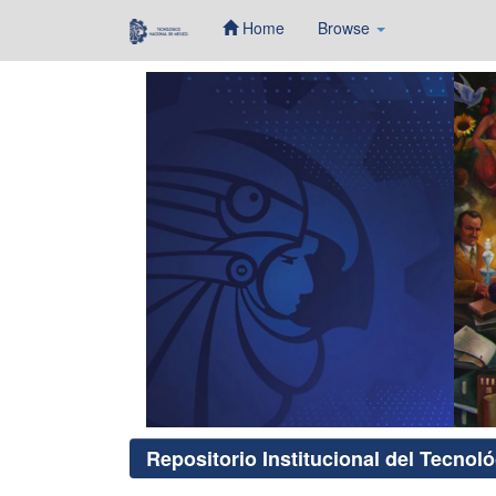
Home
Browse
Skip
navigation
Repositorio Institucional del Tecnol