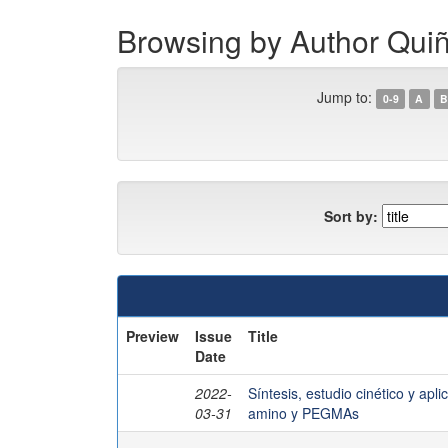
Browsing by Author Qui
Jump to:
0-9
A
B
Sort by:
Preview
Issue
Title
Date
2022-
Síntesis, estudio cinético y ap
03-31
amino y PEGMAs