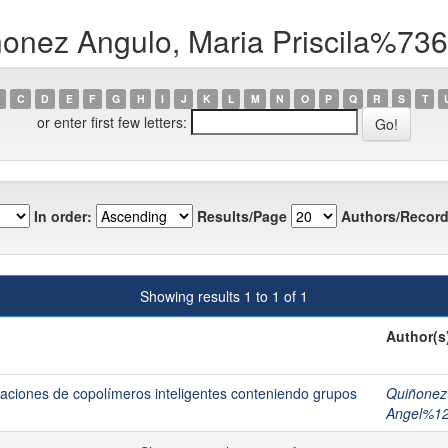
ñonez Angulo, Maria Priscila%73
C
D
E
F
G
H
I
J
K
L
M
N
O
P
Q
R
S
T
or enter first few letters:
In order:
Results/Page
Authors/Record
Showing results 1 to 1 of 1
Author(s
licaciones de copolímeros inteligentes conteniendo grupos
Quiñonez
Angel%1