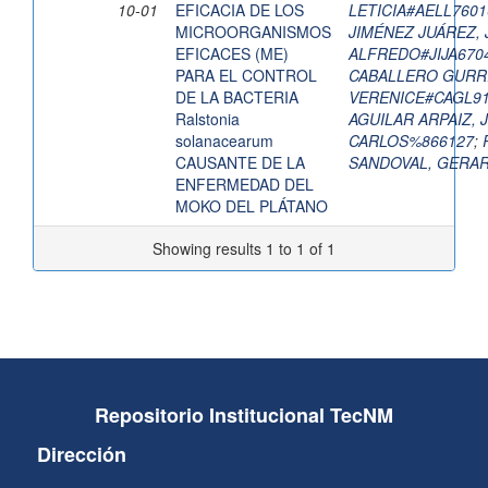
10-01
EFICACIA DE LOS
LETICIA#AELL760
MICROORGANISMOS
JIMÉNEZ JUÁREZ,
EFICACES (ME)
ALFREDO#JIJA67
PARA EL CONTROL
CABALLERO GURRÍ
DE LA BACTERIA
VERENICE#CAGL9
Ralstonia
AGUILAR ARPAIZ, 
solanacearum
CARLOS%866127
;
CAUSANTE DE LA
SANDOVAL, GERA
ENFERMEDAD DEL
MOKO DEL PLÁTANO
Showing results 1 to 1 of 1
Repositorio Institucional TecNM
Dirección