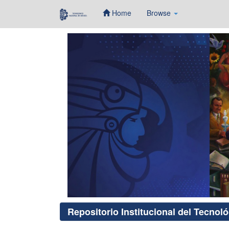
Home
Browse
Skip
navigation
Repositorio Institucional del Tecnol