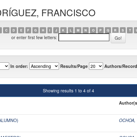
ODRÍGUEZ, FRANCISCO
C
D
E
F
G
H
I
J
K
L
M
N
O
P
Q
R
S
T
or enter first few letters:
In order:
Results/Page
Authors/Record
Showing results 1 to 4 of 4
Author(s
 ALUMNO)
OCHOA,