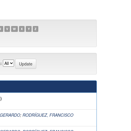
U
V
W
X
Y
Z
:
)
 GERARDO
;
RODRÍGUEZ, FRANCISCO