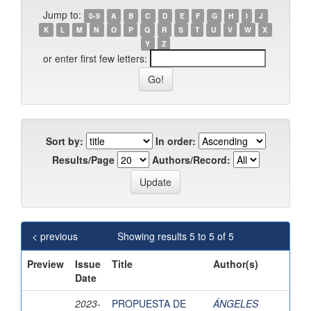
Jump to:
0-9
A
B
C
D
E
F
G
H
I
J
K
L
M
N
O
P
Q
R
S
T
U
V
W
X
Y
Z
or enter first few letters:
Sort by:
In order:
Results/Page
Authors/Record:
< previous
Showing results 5 to 5 of 5
Preview
Issue
Title
Author(s)
Date
2023-
PROPUESTA DE
ÁNGELES