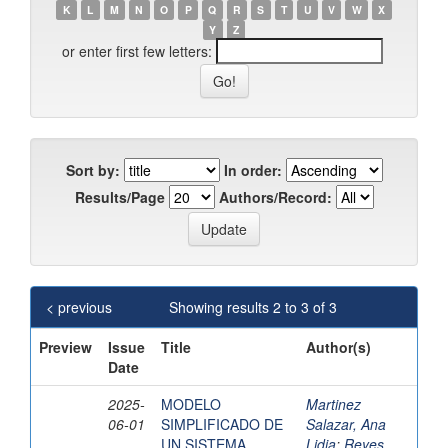
K
L
M
N
O
P
Q
R
S
T
U
V
W
X
Y
Z
or enter first few letters:
Sort by:
In order:
Results/Page
Authors/Record:
< previous
Showing results 2 to 3 of 3
Preview
Issue
Title
Author(s)
Date
2025-
MODELO
Martinez
06-01
SIMPLIFICADO DE
Salazar, Ana
UN SISTEMA
Lidia
;
Reyes