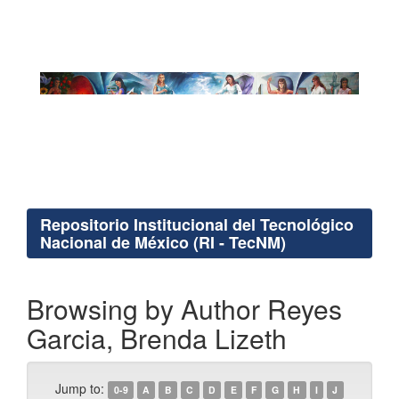
Repositorio Institucional del Tecnológico
Nacional de México (RI - TecNM)
Browsing by Author Reyes
Garcia, Brenda Lizeth
Jump to:
0-9
A
B
C
D
E
F
G
H
I
J