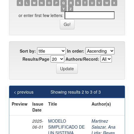
K
L
M
N
O
P
Q
R
S
T
U
V
W
X
Y
Z
or enter first few letters:
Sort by:
In order:
Results/Page
Authors/Record:
< previous
Showing results 2 to 3 of 3
Preview
Issue
Title
Author(s)
Date
2025-
MODELO
Martinez
06-01
SIMPLIFICADO DE
Salazar, Ana
UN SISTEMA
Lidia
;
Reyes