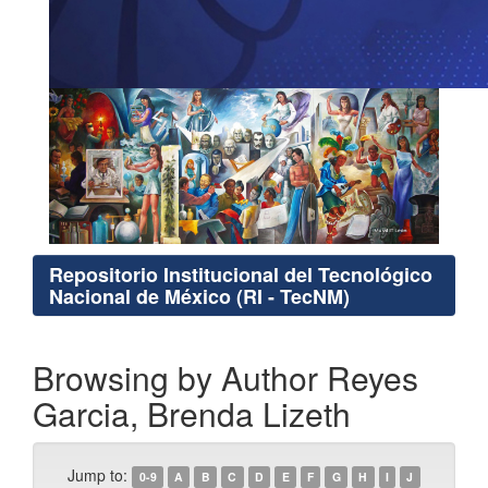
Repositorio Institucional del Tecnológico
Nacional de México (RI - TecNM)
Browsing by Author Reyes
Garcia, Brenda Lizeth
Jump to:
0-9
A
B
C
D
E
F
G
H
I
J