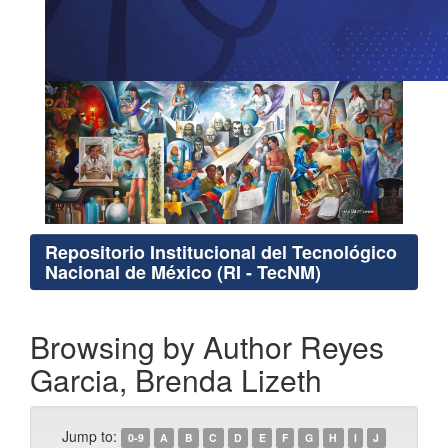
Repositorio Institucional del Tecnológico
Nacional de México (RI - TecNM)
Browsing by Author Reyes
Garcia, Brenda Lizeth
Jump to:
0-9
A
B
C
D
E
F
G
H
I
J