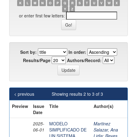
K
L
M
N
O
P
Q
R
S
T
U
V
W
X
Y
Z
or enter first few letters:
Sort by:
In order:
Results/Page
Authors/Record:
< previous
Showing results 2 to 3 of 3
Preview
Issue
Title
Author(s)
Date
2025-
MODELO
Martinez
06-01
SIMPLIFICADO DE
Salazar, Ana
UN SISTEMA
Lidia
;
Reyes