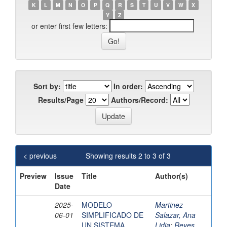
K
L
M
N
O
P
Q
R
S
T
U
V
W
X
Y
Z
or enter first few letters:
Sort by:
In order:
Results/Page
Authors/Record:
< previous
Showing results 2 to 3 of 3
Preview
Issue
Title
Author(s)
Date
2025-
MODELO
Martinez
06-01
SIMPLIFICADO DE
Salazar, Ana
UN SISTEMA
Lidia
;
Reyes