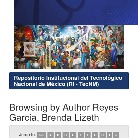
Repositorio Institucional del Tecnológico
Nacional de México (RI - TecNM)
Browsing by Author Reyes
Garcia, Brenda Lizeth
Jump to:
0-9
A
B
C
D
E
F
G
H
I
J