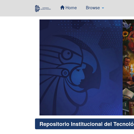
Home
Browse
Skip
navigation
Repositorio Institucional del Tecnol