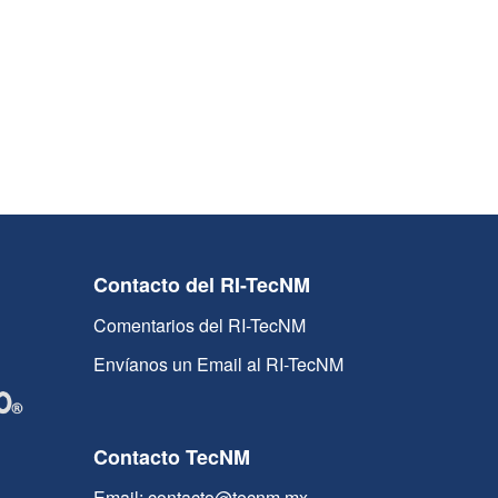
Contacto del RI-TecNM
Comentarios del RI-TecNM
Envíanos un Email al RI-TecNM
Contacto TecNM
Email: contacto@tecnm.mx