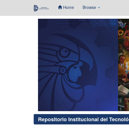
Home
Browse
Skip
navigation
Repositorio Institucional del Tecnol