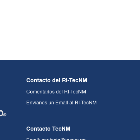
Contacto del RI-TecNM
Comentarios del RI-TecNM
Envíanos un Email al RI-TecNM
Contacto TecNM
Email: contacto@tecnm.mx