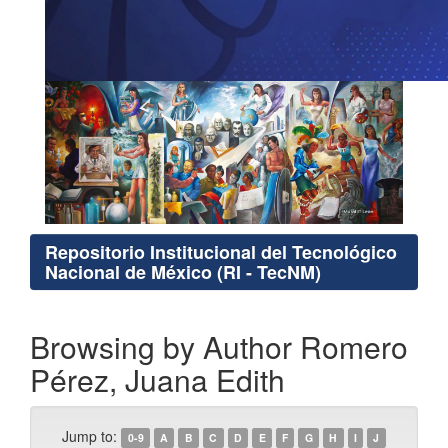
Repositorio Institucional del Tecnológico
Nacional de México (RI - TecNM)
Browsing by Author Romero
Pérez, Juana Edith
Jump to:
0-9
A
B
C
D
E
F
G
H
I
J