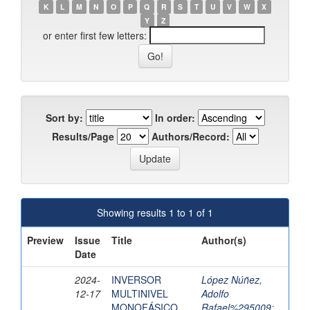
K
L
M
N
O
P
Q
R
S
T
U
V
W
X
Y
Z
or enter first few letters:
Sort by:
In order:
Results/Page
Authors/Record:
Showing results 1 to 1 of 1
Preview
Issue
Title
Author(s)
Date
2024-
INVERSOR
López Núñez,
12-17
MULTINIVEL
Adolfo
MONOFÁSICO
Rafael%295009
;