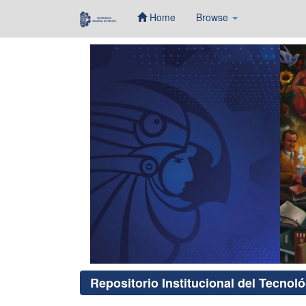
Home
Browse
Skip
navigation
Repositorio Institucional del Tecnol