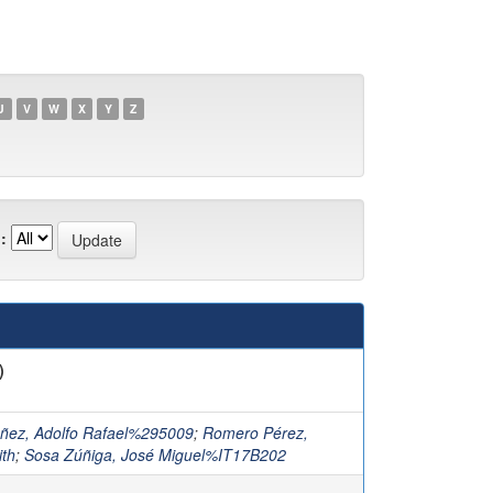
U
V
W
X
Y
Z
:
)
ñez, Adolfo Rafael%295009
;
Romero Pérez,
ith
;
Sosa Zúñiga, José Miguel%IT17B202