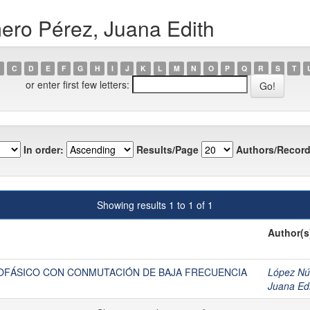
ero Pérez, Juana Edith
C
D
E
F
G
H
I
J
K
L
M
N
O
P
Q
R
S
T
or enter first few letters:
In order:
Results/Page
Authors/Record
Showing results 1 to 1 of 1
Author(s
OFÁSICO CON CONMUTACIÓN DE BAJA FRECUENCIA
López Nú
Juana Ed