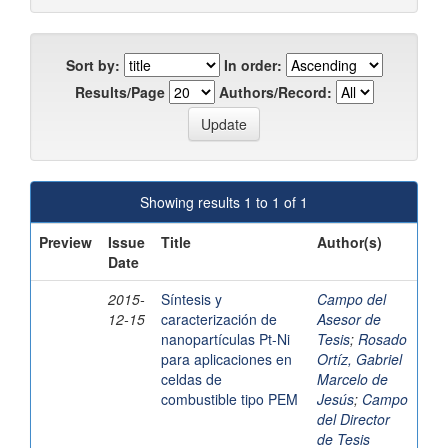
Sort by:
In order:
Results/Page
Authors/Record:
Showing results 1 to 1 of 1
Preview
Issue
Title
Author(s)
Date
2015-
Síntesis y
Campo del
12-15
caracterización de
Asesor de
nanopartículas Pt-Ni
Tesis
;
Rosado
para aplicaciones en
Ortíz, Gabriel
celdas de
Marcelo de
combustible tipo PEM
Jesús
;
Campo
del Director
de Tesis