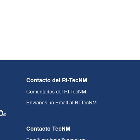
Contacto del RI-TecNM
Comentarios del RI-TecNM
Envíanos un Email al RI-TecNM
Contacto TecNM
Email: contacto@tecnm.mx