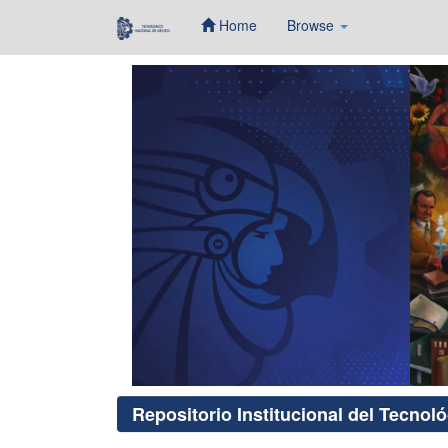
Home
Browse
Skip
navigation
Repositorio Institucional del Tecnol