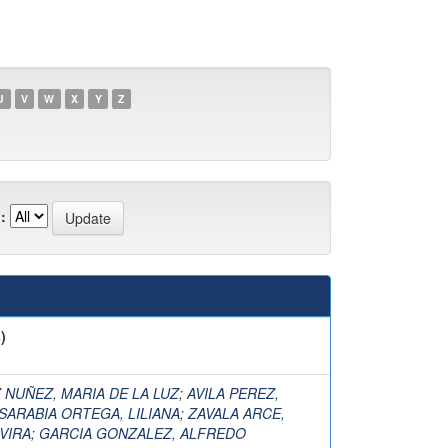
U
V
W
X
Y
Z
:
)
 NUÑEZ, MARIA DE LA LUZ
;
AVILA PEREZ,
SARABIA ORTEGA, LILIANA
;
ZAVALA ARCE,
VIRA
;
GARCIA GONZALEZ, ALFREDO