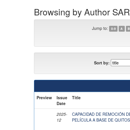
Browsing by Author SA
Jump to:
0-9
A
B
Sort by:
Preview
Issue
Title
Date
2025-
CAPACIDAD DE REMOCIÓN DE
12
PELÍCULA A BASE DE QUITO