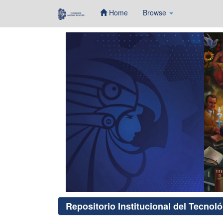
Home
Browse
Skip
navigation
Repositorio Institucional del Tecnol