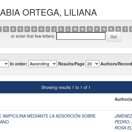
RABIA ORTEGA, LILIANA
C
D
E
F
G
H
I
J
K
L
M
N
O
P
Q
R
S
T
or enter first few letters:
In order:
Results/Page
Authors/Record
Showing results 1 to 1 of 1
Author(s
 AMPICILINA MEDIANTE LA ADSORCIÓN SOBRE
JIMENEZ
SANO
PEDRO
;
ROSA EL