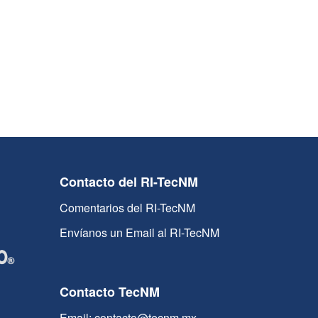
Contacto del RI-TecNM
Comentarios del RI-TecNM
Envíanos un Email al RI-TecNM
Contacto TecNM
Email: contacto@tecnm.mx