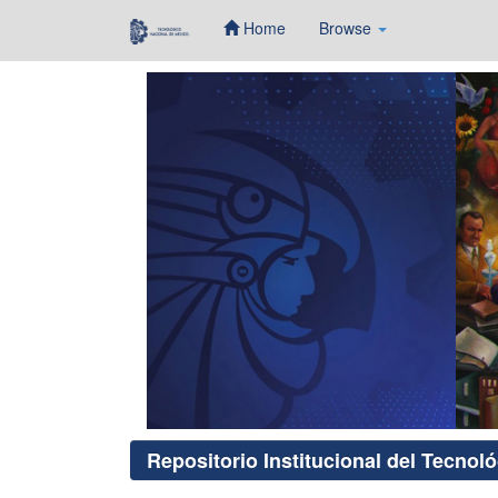
Home
Browse
Skip
navigation
Repositorio Institucional del Tecnol