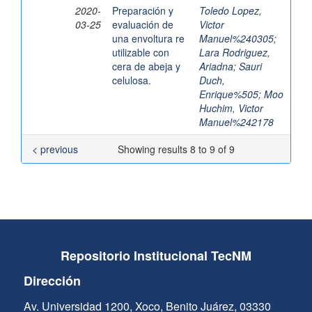
2020-
Preparación y
Toledo Lopez,
03-25
evaluación de
Victor
una envoltura re
Manuel%240305
;
utilizable con
Lara Rodriguez,
cera de abeja y
Ariadna
;
Sauri
celulosa.
Duch,
Enrique%505
;
Moo
Huchim, Victor
Manuel%242178
< previous
Showing results 8 to 9 of 9
Repositorio Institucional TecNM
Dirección
Av. Universidad 1200, Xoco, Benito Juárez, 03330