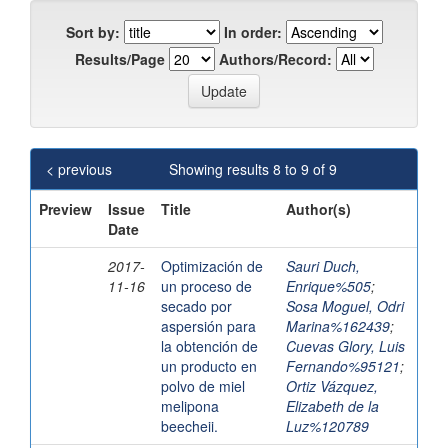
Sort by:
In order:
Results/Page
Authors/Record:
< previous
Showing results 8 to 9 of 9
Preview
Issue
Title
Author(s)
Date
2017-
Optimización de
Sauri Duch,
11-16
un proceso de
Enrique%505
;
secado por
Sosa Moguel, Odri
aspersión para
Marina%162439
;
la obtención de
Cuevas Glory, Luis
un producto en
Fernando%95121
;
polvo de miel
Ortiz Vázquez,
melipona
Elizabeth de la
beecheii.
Luz%120789