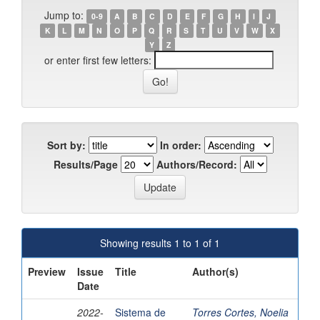
Jump to:
0-9
A
B
C
D
E
F
G
H
I
J
K
L
M
N
O
P
Q
R
S
T
U
V
W
X
Y
Z
or enter first few letters:
Sort by:
In order:
Results/Page
Authors/Record:
Showing results 1 to 1 of 1
Preview
Issue
Title
Author(s)
Date
2022-
Sistema de
Torres Cortes, Noelia