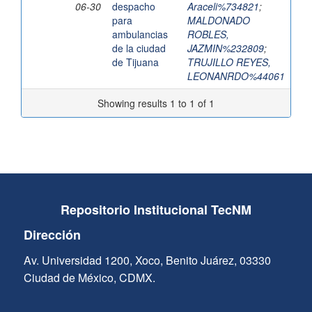
06-30
despacho
Araceli%734821
;
para
MALDONADO
ambulancias
ROBLES,
de la ciudad
JAZMIN%232809
;
de Tijuana
TRUJILLO REYES,
LEONANRDO%44061
Showing results 1 to 1 of 1
Repositorio Institucional TecNM
Dirección
Av. Universidad 1200, Xoco, Benito Juárez, 03330
Ciudad de México, CDMX.