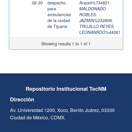
06-30
despacho
Araceli%734821
;
para
MALDONADO
ambulancias
ROBLES,
de la ciudad
JAZMIN%232809
;
de Tijuana
TRUJILLO REYES,
LEONANRDO%44061
Showing results 1 to 1 of 1
Repositorio Institucional TecNM
Dirección
Av. Universidad 1200, Xoco, Benito Juárez, 03330
Ciudad de México, CDMX.