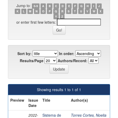
Jump to:
0-9
A
B
C
D
E
F
G
H
I
J
K
L
M
N
O
P
Q
R
S
T
U
V
W
X
Y
Z
or enter first few letters:
Sort by:
In order:
Results/Page
Authors/Record:
Showing results 1 to 1 of 1
Preview
Issue
Title
Author(s)
Date
2022-
Sistema de
Torres Cortes, Noelia