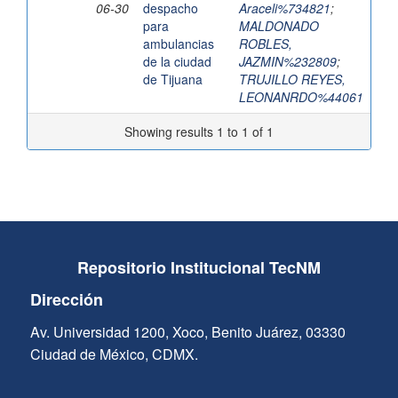
06-30
despacho
Araceli%734821
;
para
MALDONADO
ambulancias
ROBLES,
de la ciudad
JAZMIN%232809
;
de Tijuana
TRUJILLO REYES,
LEONANRDO%44061
Showing results 1 to 1 of 1
Repositorio Institucional TecNM
Dirección
Av. Universidad 1200, Xoco, Benito Juárez, 03330
Ciudad de México, CDMX.