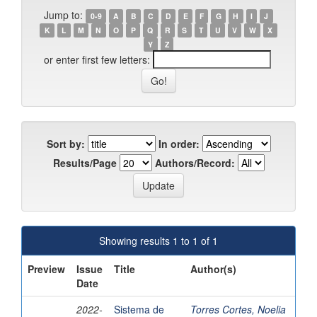
Jump to:
0-9
A
B
C
D
E
F
G
H
I
J
K
L
M
N
O
P
Q
R
S
T
U
V
W
X
Y
Z
or enter first few letters:
Sort by:
In order:
Results/Page
Authors/Record:
Showing results 1 to 1 of 1
Preview
Issue
Title
Author(s)
Date
2022-
Sistema de
Torres Cortes, Noelia