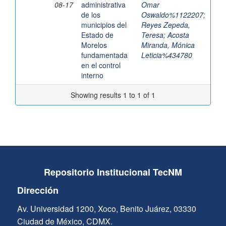
08-17
administrativa
Omar
de los
Oswaldo%1122207
;
municipios del
Reyes Zepeda,
Estado de
Teresa
;
Acosta
Morelos
Miranda, Mónica
fundamentada
Leticia%434780
en el control
interno
Showing results 1 to 1 of 1
Repositorio Institucional TecNM
Dirección
Av. Universidad 1200, Xoco, Benito Juárez, 03330
Ciudad de México, CDMX.