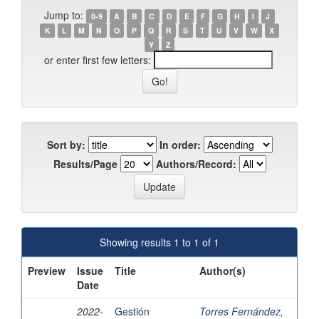
Jump to:
0-9
A
B
C
D
E
F
G
H
I
J
K
L
M
N
O
P
Q
R
S
T
U
V
W
X
Y
Z
or enter first few letters:
Sort by:
In order:
Results/Page
Authors/Record:
Showing results 1 to 1 of 1
Preview
Issue
Title
Author(s)
Date
2022-
Gestión
Torres Fernández,